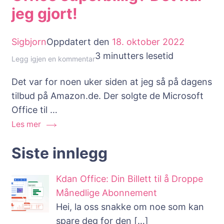
jeg gjort!
Sigbjorn
Oppdatert den
18. oktober 2022
3 minutters lesetid
til
Legg igjen en kommentar
Vil
Det var for noen uker siden at jeg så på dagens
du
tilbud på Amazon.de. Der solgte de Microsoft
kjøpe
Office til …
Microsoft
Les mer
Office
superbillig?
Siste innlegg
Det
har
Kdan Office: Din Billett til å Droppe
jeg
Månedlige Abonnement
gjort!
Hei, la oss snakke om noe som kan
spare deg for den
[…]