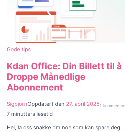
Gode tips
Kdan Office: Din Billett til å
Droppe Månedlige
Abonnement
Sigbjorn
Oppdatert den
27. april 2025
til
1 kommentar
7 minutters lesetid
Kda
Offi
Hei, la oss snakke om noe som kan spare deg
Din