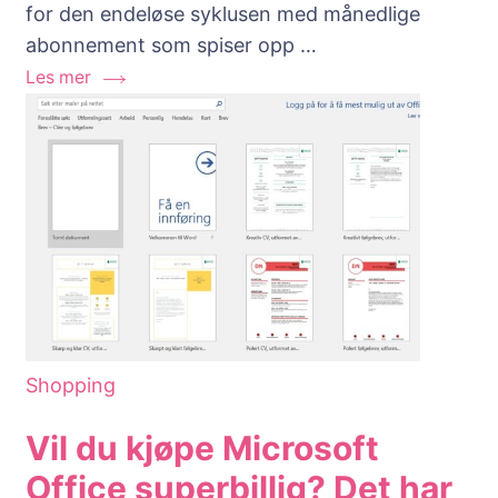
for den endeløse syklusen med månedlige
Bille
abonnement som spiser opp …
til
Les mer
å
Dro
Mån
Abo
Shopping
Vil du kjøpe Microsoft
Office superbillig? Det har