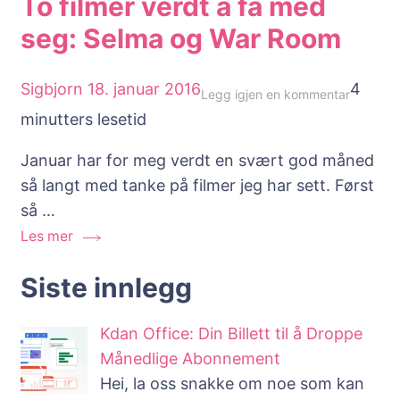
To filmer verdt å få med
seg: Selma og War Room
Sigbjorn
18. januar 2016
4
til
Legg igjen en kommentar
minutters lesetid
To
filmer
Januar har for meg verdt en svært god måned
verdt
så langt med tanke på filmer jeg har sett. Først
å
så …
få
Les mer
med
seg:
Siste innlegg
Selma
og
Kdan Office: Din Billett til å Droppe
War
Månedlige Abonnement
Room
Hei, la oss snakke om noe som kan