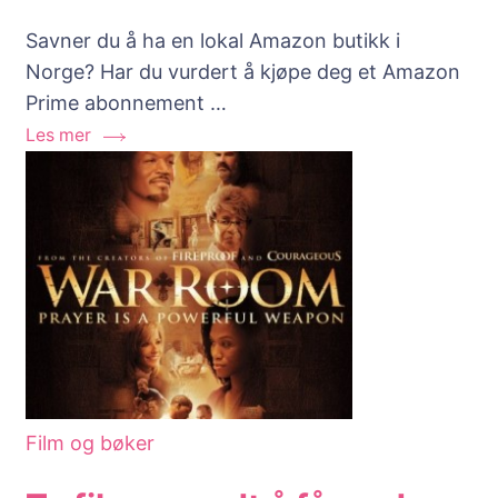
Er
Savner du å ha en lokal Amazon butikk i
Prime
Norge? Har du vurdert å kjøpe deg et Amazon
Video
Prime abonnement …
verdt
Les mer
pengene?
Film og bøker