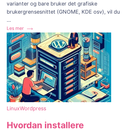
varianter og bare bruker det grafiske
måter
brukergrensesnittet (GNOME, KDE osv), vil du
å
…
bruke
Les mer
«history»
funksjonen
på
i
Linux.
Linux
Wordpress
Hvordan installere