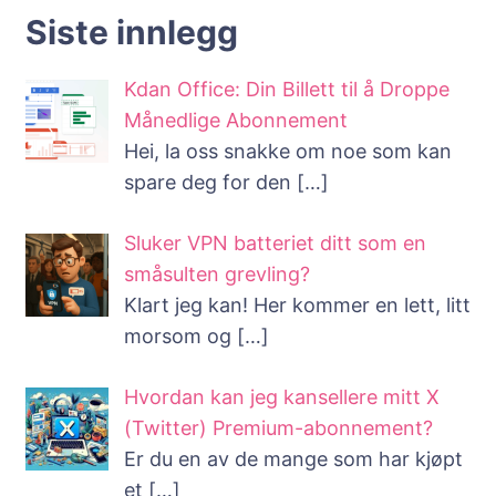
Hvordan?
Siste innlegg
Hvilket
program?
Kdan Office: Din Billett til å Droppe
Månedlige Abonnement
Hei, la oss snakke om noe som kan
spare deg for den
[…]
Sluker VPN batteriet ditt som en
småsulten grevling?
Klart jeg kan! Her kommer en lett, litt
morsom og
[…]
Hvordan kan jeg kansellere mitt X
(Twitter) Premium-abonnement?
Er du en av de mange som har kjøpt
et
[…]