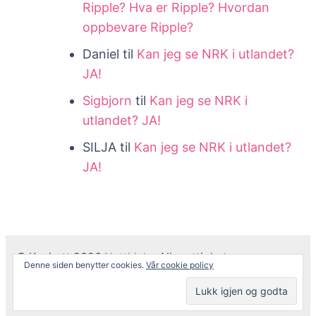
Ripple? Hva er Ripple? Hvordan
oppbevare Ripple?
Daniel
til
Kan jeg se NRK i utlandet?
JA!
Sigbjorn
til
Kan jeg se NRK i
utlandet? JA!
SILJA
til
Kan jeg se NRK i utlandet?
JA!
© Kopirett 2026
Netthjelp
. Alle rettigheter er
Denne siden benytter cookies.
Vår cookie policy
reservert.
Coachify | Utviklet av
Coachify
. Drevet av
WordPress
.
Personvernerklæring