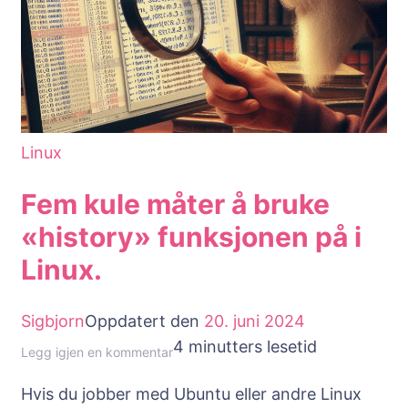
Linux
Fem kule måter å bruke
«history» funksjonen på i
Linux.
Sigbjorn
Oppdatert den
20. juni 2024
4 minutters lesetid
til
Legg igjen en kommentar
Fem
Hvis du jobber med Ubuntu eller andre Linux
kule