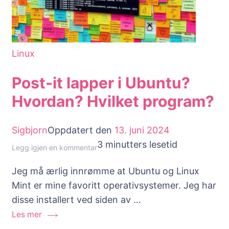
Linux
Post-it lapper i Ubuntu?
Hvordan? Hvilket program?
Sigbjorn
Oppdatert den
13. juni 2024
3 minutters lesetid
til
Legg igjen en kommentar
Post-
Jeg må ærlig innrømme at Ubuntu og Linux
it
Mint er mine favoritt operativsystemer. Jeg har
lapper
disse installert ved siden av …
i
Les mer
Ubuntu?