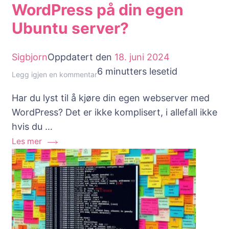
WordPress på din egen
Ubuntu server?
Sigbjorn
Oppdatert den
18. juni 2024
6 minutters lesetid
til
Legg igjen en kommentar
Hvordan
Har du lyst til å kjøre din egen webserver med
installere
WordPress? Det er ikke komplisert, i allefall ikke
WordPress
hvis du …
på
Les mer
din
egen
Ubuntu
server?