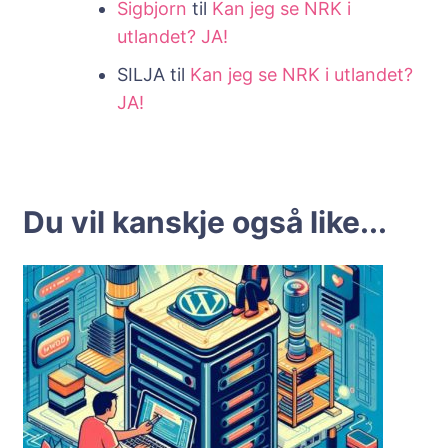
Sigbjorn
til
Kan jeg se NRK i
utlandet? JA!
SILJA
til
Kan jeg se NRK i utlandet?
JA!
Du vil kanskje også like...