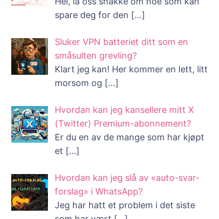
Hei, la oss snakke om noe som kan
spare deg for den
[…]
Sluker VPN batteriet ditt som en
småsulten grevling?
Klart jeg kan! Her kommer en lett, litt
morsom og
[…]
Hvordan kan jeg kansellere mitt X
(Twitter) Premium-abonnement?
Er du en av de mange som har kjøpt
et
[…]
Hvordan kan jeg slå av «auto-svar-
forslag» i WhatsApp?
Jeg har hatt et problem i det siste
som har vært
[…]