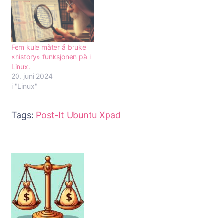
Fem kule måter å bruke
«history» funksjonen på i
Linux.
20. juni 2024
i "Linux"
Tags:
Post-It
Ubuntu
Xpad
Innleggsnavigering