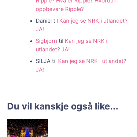
Ripple? Hva er Ripple? Hvordan
oppbevare Ripple?
Daniel
til
Kan jeg se NRK i utlandet?
JA!
Sigbjorn
til
Kan jeg se NRK i
utlandet? JA!
SILJA
til
Kan jeg se NRK i utlandet?
JA!
Du vil kanskje også like...