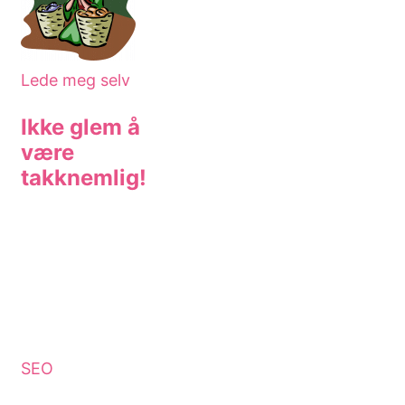
Lede meg selv
Ikke glem å
være
takknemlig!
SEO
Velg gode
nøkkelord:
SEO triks