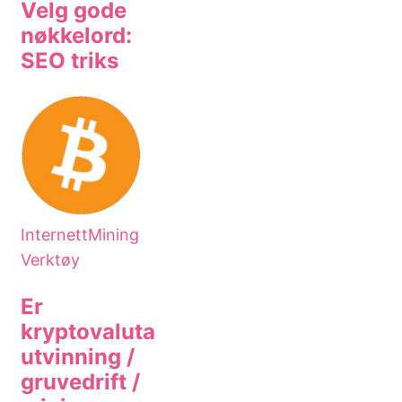
Internett
Mining
Verktøy
Er
kryptovaluta
utvinning /
gruvedrift /
mining
lønnsomt i
2018?