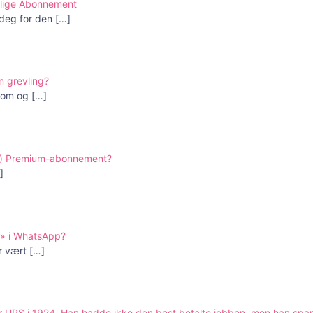
edlige Abonnement
 deg for den
[…]
n grevling?
rsom og
[…]
ter) Premium-abonnement?
]
g» i WhatsApp?
ar vært
[…]
 UPS i 1924. Han hadde ikke den best betalte jobben, men han spa