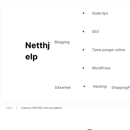
Gode tips
SEO
Blogging
Netthj
Tjene penger online
elp
WordPress
Hacking
Sikkerhet
Shopping
P
Hjem
Crenova XPE460 mini prosjektor