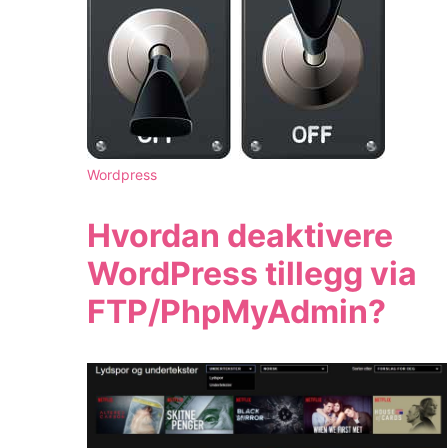
Wordpress
Hvordan deaktivere
WordPress tillegg via
FTP/PhpMyAdmin?