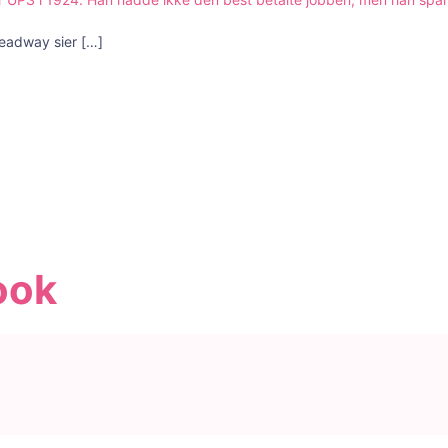
Headway sier
[…]
ook