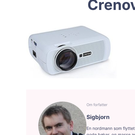
Crenov
Om forfatter
Sigbjorn
En nordmann som flyttet f
gode bøker, og masse a