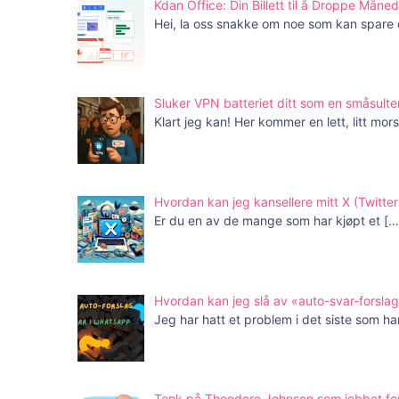
Kdan Office: Din Billett til å Droppe Mån
Hei, la oss snakke om noe som kan spare
Sluker VPN batteriet ditt som en småsulte
Klart jeg kan! Her kommer en lett, litt mo
Hvordan kan jeg kansellere mitt X (Twit
Er du en av de mange som har kjøpt et
[…
Hvordan kan jeg slå av «auto-svar-forsla
Jeg har hatt et problem i det siste som h
Tenk på Theodore Johnson som jobbet for