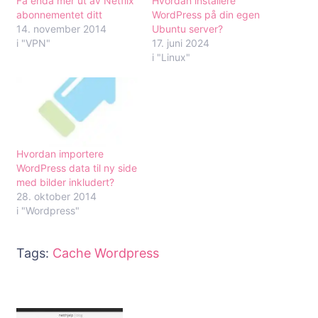
Få enda mer ut av Netflix
Hvordan installere
abonnementet ditt
WordPress på din egen
14. november 2014
Ubuntu server?
i "VPN"
17. juni 2024
i "Linux"
Hvordan importere
WordPress data til ny side
med bilder inkludert?
28. oktober 2014
i "Wordpress"
Tags:
Cache
Wordpress
Innleggsnavigering