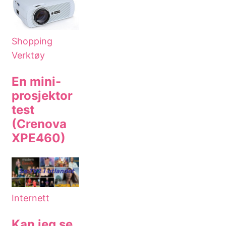
Shopping
Verktøy
En mini-
prosjektor
test
(Crenova
XPE460)
Internett
Kan jeg se