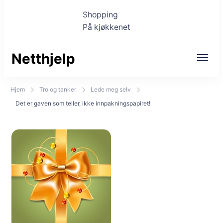
Shopping
På kjøkkenet
Netthjelp
Hjem
Tro og tanker
Lede meg selv
Det er gaven som teller, ikke innpakningspapiret!