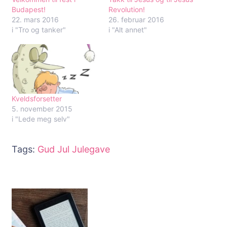
Budapest!
Revolution!
22. mars 2016
26. februar 2016
i "Tro og tanker"
i "Alt annet"
Kveldsforsetter
5. november 2015
i "Lede meg selv"
Tags:
Gud
Jul
Julegave
Innleggsnavigering