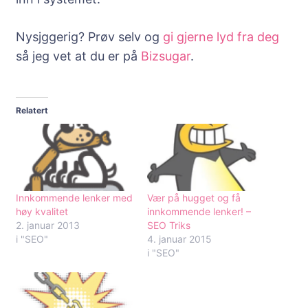
Nysjggerig? Prøv selv og
gi gjerne lyd fra deg
så jeg vet at du er på
Bizsugar
.
Relatert
Innkommende lenker med
Vær på hugget og få
høy kvalitet
innkommende lenker! –
2. januar 2013
SEO Triks
i "SEO"
4. januar 2015
i "SEO"