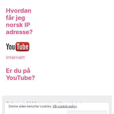
Hvordan
får jeg
norsk IP
adresse?
Internett
Er du på
YouTube?
© Kopirett 2026
Netthjelp
. Alle rettigheter er
Denne siden benytter cookies.
Vår cookie policy
reservert.
Coachify | Utviklet av
Coachify
. Drevet av