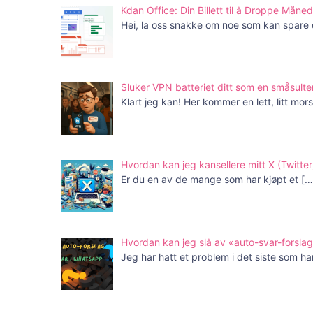
Kdan Office: Din Billett til å Droppe Mån
Hei, la oss snakke om noe som kan spare
Sluker VPN batteriet ditt som en småsulte
Klart jeg kan! Her kommer en lett, litt mo
Hvordan kan jeg kansellere mitt X (Twit
Er du en av de mange som har kjøpt et
[…
Hvordan kan jeg slå av «auto-svar-forsla
Jeg har hatt et problem i det siste som h