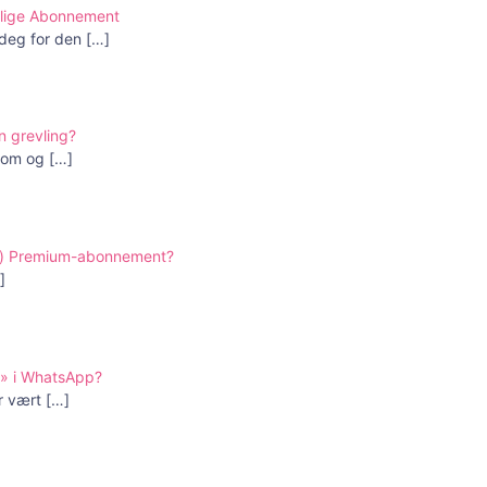
edlige Abonnement
 deg for den
[…]
n grevling?
rsom og
[…]
ter) Premium-abonnement?
]
g» i WhatsApp?
ar vært
[…]