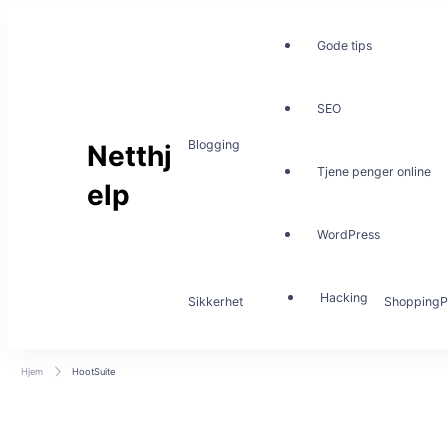
Gode tips
SEO
Blogging
Netthj
Tjene penger online
elp
WordPress
Hacking
Sikkerhet
Shopping
P
Hjem
HootSuite