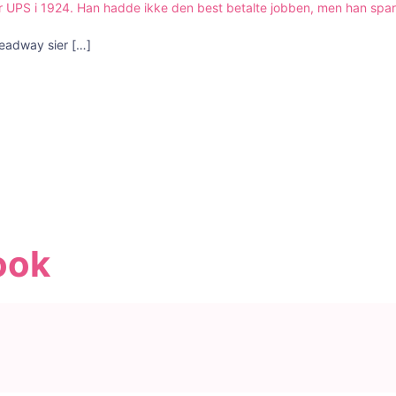
 UPS i 1924. Han hadde ikke den best betalte jobben, men han spa
Headway sier
[…]
ook