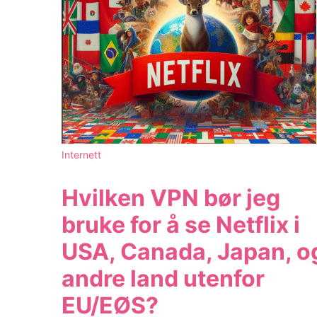
Internett
Hvilken VPN bør jeg
bruke for å se Netflix i
USA, Canada, Japan, o
andre land utenfor
EU/EØS?