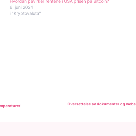
Hvordan påvirker rentene i USA prisen på Bitcoin?
6. juni 2024
i "Kryptovaluta"
navigering
Oversettelse av dokumenter og webside
emperaturer!