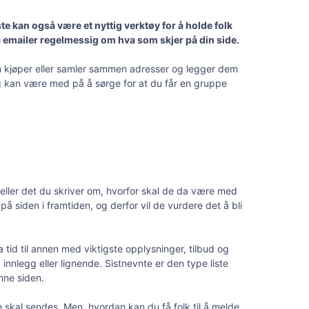
te kan også være et nyttig verktøy for å holde folk
få emailer regelmessig om hva som skjer på din side.
 som kjøper eller samler sammen adresser og legger dem
g, og kan være med på å sørge for at du får en gruppe
eg eller det du skriver om, hvorfor skal de da være med
å siden i framtiden, og derfor vil de vurdere det å bli
a tid til annen med viktigste opplysninger, tilbud og
innlegg eller lignende. Sistnevnte er den type liste
nne siden.
m skal sendes. Men, hvordan kan du få folk til å melde