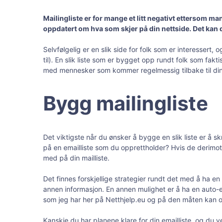
Mailingliste er for mange et litt negativt ettersom ma
oppdatert om hva som skjer på din nettside. Det kan d
Selvfølgelig er en slik side for folk som er interesser
til). En slik liste som er bygget opp rundt folk som fakt
med mennesker som kommer regelmessig tilbake til din 
Bygg mailingliste
Det viktigste når du ønsker å bygge en slik liste er å sk
på en emailliste som du opprettholder? Hvis de derimot l
med på din mailliste.
Det finnes forskjellige strategier rundt det med å ha en
annen informasjon. En annen mulighet er å ha en auto-em
som jeg har her på Netthjelp.eu og på den måten kan 
Kanskje du har planene klare for din emailliste, og du 