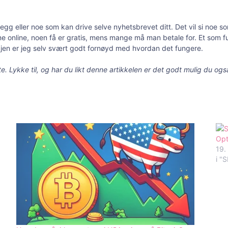
llegg eller noe som kan drive selve nyhetsbrevet ditt. Det vil si noe
ne online, noen få er gratis, mens mange må man betale for. Et som f
 igjen er jeg selv svært godt fornøyd med hvordan det fungere.
. Lykke til, og har du likt denne artikkelen er det godt mulig du også 
Opt
19.
i "