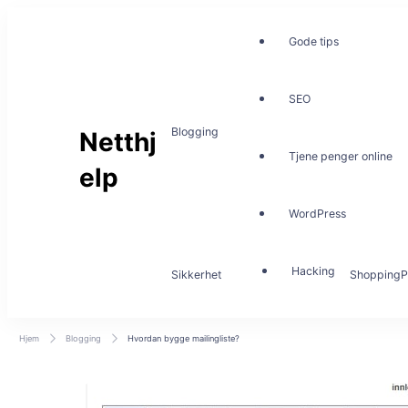
Gode tips
SEO
Blogging
Netthj
Tjene penger online
elp
WordPress
Hacking
Sikkerhet
Shopping
P
Hjem
Blogging
Hvordan bygge mailingliste?