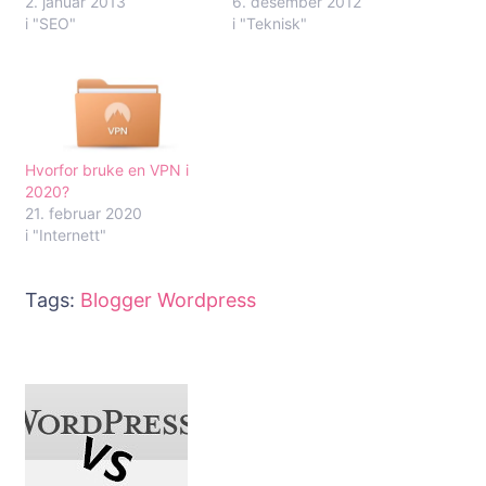
2. januar 2013
6. desember 2012
i "SEO"
i "Teknisk"
Hvorfor bruke en VPN i
2020?
21. februar 2020
i "Internett"
Tags:
Blogger
Wordpress
Innleggsnavigering