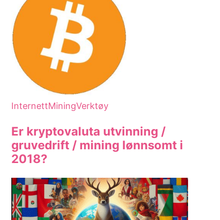
Internett
Mining
Verktøy
Er kryptovaluta utvinning /
gruvedrift / mining lønnsomt i
2018?