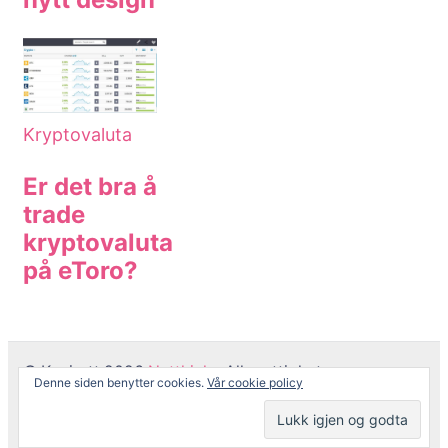
Kryptovaluta
Er det bra å
trade
kryptovaluta
på eToro?
© Kopirett 2026
Netthjelp
. Alle rettigheter er
Denne siden benytter cookies.
Vår cookie policy
reservert.
Coachify | Utviklet av
Coachify
. Drevet av
WordPress
.
Personvernerklæring