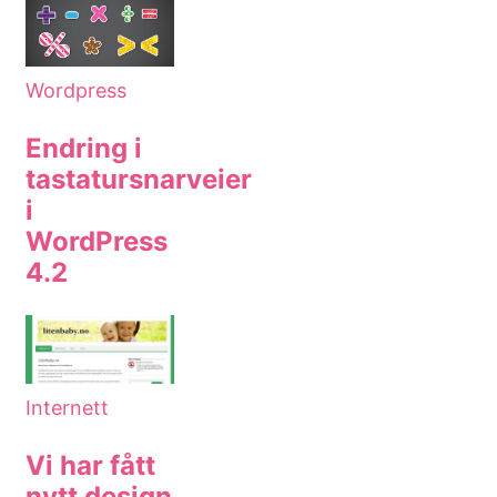
Wordpress
Endring i
tastatursnarveier
i
WordPress
4.2
Internett
Vi har fått
nytt design