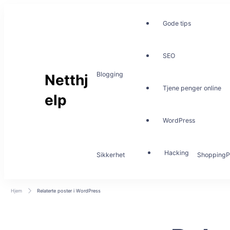
Gode tips
SEO
Blogging
Netthj
Tjene penger online
elp
WordPress
Hacking
Sikkerhet
Shopping
P
Hjem
Relaterte poster i WordPress