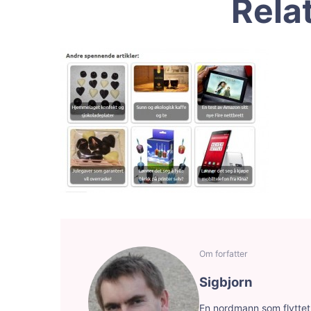
Rela
Om forfatter
Sigbjorn
En nordmann som flyttet f