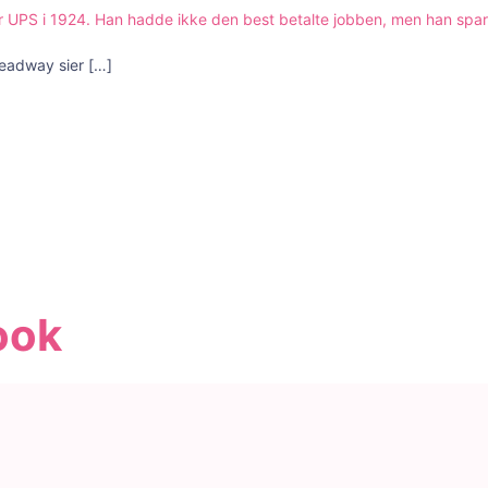
 UPS i 1924. Han hadde ikke den best betalte jobben, men han spa
Headway sier
[…]
ook