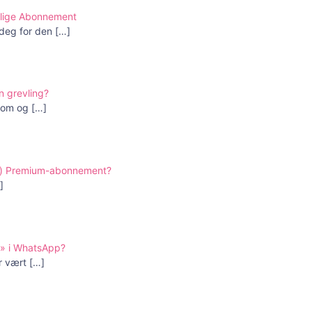
edlige Abonnement
 deg for den
[…]
n grevling?
rsom og
[…]
ter) Premium-abonnement?
]
g» i WhatsApp?
ar vært
[…]