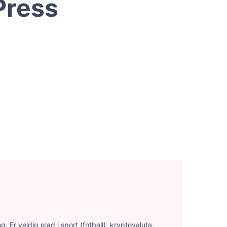
Press
 Er veldig glad i sport (fotball), kryptovaluta,