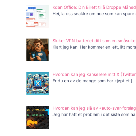
Kdan Office: Din Billett til å Droppe Mån
Hei, la oss snakke om noe som kan spare
Sluker VPN batteriet ditt som en småsulte
Klart jeg kan! Her kommer en lett, litt mo
Hvordan kan jeg kansellere mitt X (Twit
Er du en av de mange som har kjøpt et
[…
Hvordan kan jeg slå av «auto-svar-forsla
Jeg har hatt et problem i det siste som h