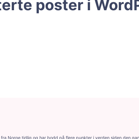
terte poster i Word
ra Norge tidlig og har bodd på flere punkter i verden siden den gang.