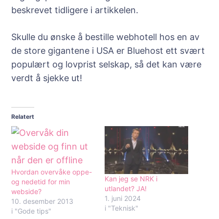
beskrevet tidligere i artikkelen.
Skulle du ønske å bestille webhotell hos en av
de store gigantene i USA er Bluehost ett svært
populært og lovprist selskap, så det kan være
verdt å sjekke ut!
Relatert
Hvordan overvåke oppe-
Kan jeg se NRK i
og nedetid for min
utlandet? JA!
webside?
1. juni 2024
10. desember 2013
i "Teknisk"
i "Gode tips"