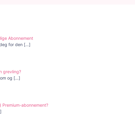
edlige Abonnement
 deg for den
[…]
n grevling?
rsom og
[…]
ter) Premium-abonnement?
]