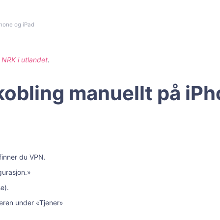
Phone og iPad
 NRK i utlandet
.
kobling manuellt på iP
finner du VPN.
gurasjon.»
e).
veren under «Tjener»