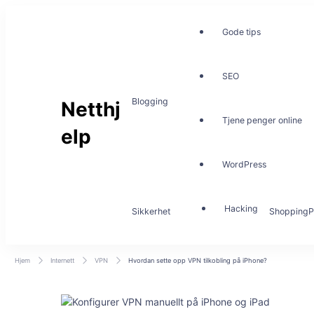
Gode tips
SEO
Blogging
Netthj
Tjene penger online
elp
WordPress
Hacking
Sikkerhet
Shopping
P
Hjem
Internett
VPN
Hvordan sette opp VPN tilkobling på iPhone?