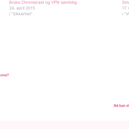
Bruke Chromecast og VPN samtidig
Sma
24. april 2015
17.
i "Sikkerhet"
i "
navigering
hone?
Nå kan d