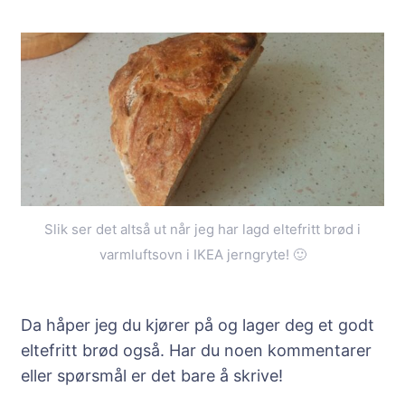
Slik ser det altså ut når jeg har lagd eltefritt brød i
varmluftsovn i IKEA jerngryte! 🙂
Da håper jeg du kjører på og lager deg et godt
eltefritt brød også. Har du noen kommentarer
eller spørsmål er det bare å skrive!