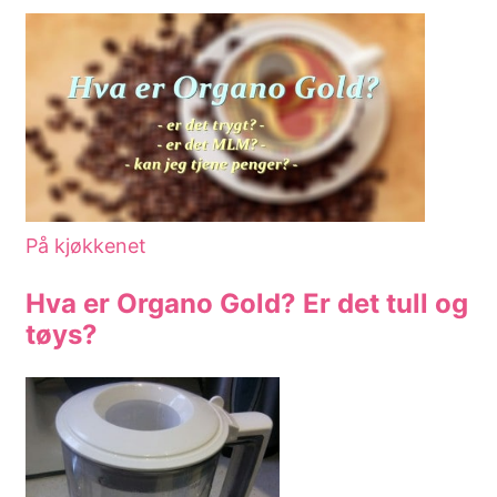
På kjøkkenet
Hva er Organo Gold? Er det tull og
tøys?