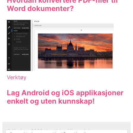
Hvordan konvertere PDF-filer til
Word dokumenter?
Verktøy
Lag Android og iOS applikasjoner
enkelt og uten kunnskap!
© Kopirett 2026
Netthjelp
. Alle rettigheter er