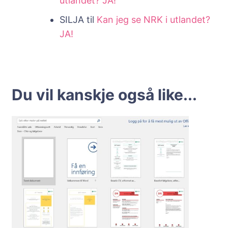
utlandet? JA!
SILJA
til
Kan jeg se NRK i utlandet?
JA!
Du vil kanskje også like...