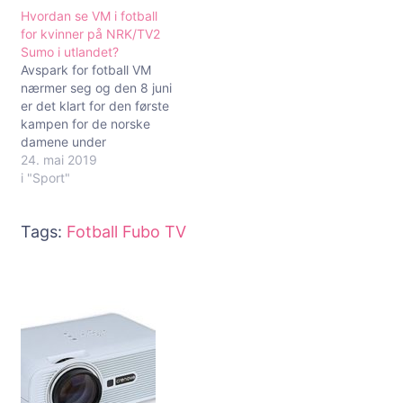
Hvordan se VM i fotball
for kvinner på NRK/TV2
Sumo i utlandet?
Avspark for fotball VM
nærmer seg og den 8 juni
er det klart for den første
kampen for de norske
damene under
mesterskapet. Alle
24. mai 2019
kampene fra fotball VM
i "Sport"
blir vist på norsk TV, men,
er du i utlandet vil du bli
Tags:
Fotball
Fubo TV
møtt av beskjeder både
hos NRK og TV2 Sumo…
Innleggsnavigering