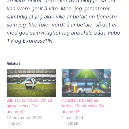
affiliate lenker. Jeg lever av å blogge, så det
kan være greit å vite. Men, jeg garanterer
samtidig at jeg aldri ville anbefalt en tjeneste
som jeg ikke føler verdt å anbefale, så det er
med god samvittighet jeg anbefale både Fubo
TV og ExpressVPN.
Relatert
Slik ser du fotball VM på
Hvordan kan jeg se
nettet (norsk TV i
fotball EM på norsk TV i
utlandet)!
utlandet?
17. november 2022
1. mai 2024
i "Sport"
i "Fotball"