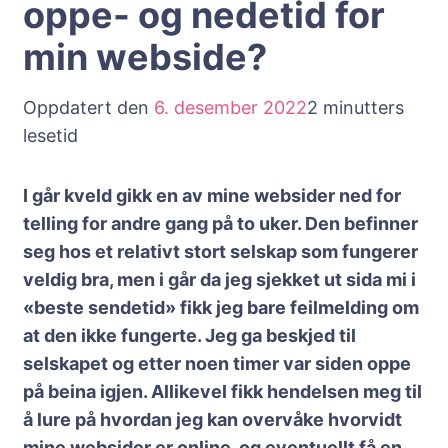
oppe- og nedetid for
min webside?
Oppdatert den
6. desember 2022
2 minutters
lesetid
I går kveld gikk en av mine websider ned for
telling for andre gang på to uker. Den befinner
seg hos et relativt stort selskap som fungerer
veldig bra, men i går da jeg sjekket ut sida mi i
«beste sendetid» fikk jeg bare feilmelding om
at den ikke fungerte. Jeg ga beskjed til
selskapet og etter noen timer var siden oppe
på beina igjen. Allikevel fikk hendelsen meg til
å lure på hvordan jeg kan overvåke hvorvidt
mine websider er online, og eventuellt få en