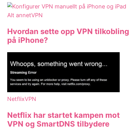
Alt annet
VPN
Hvordan sette opp VPN tilkobling
på iPhone?
Netflix
VPN
Netflix har startet kampen mot
VPN og SmartDNS tilbydere