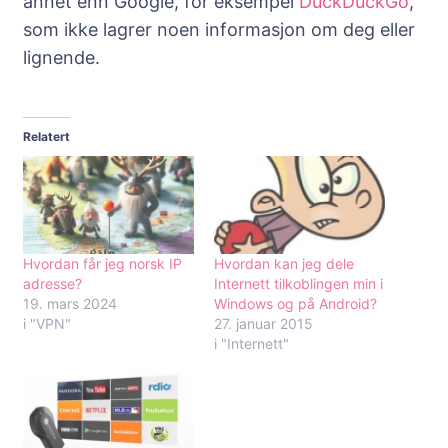
annet enn Google, for eksempel
DuckDuckGo
,
som ikke lagrer noen informasjon om deg eller
lignende.
Relatert
Hvordan får jeg norsk IP
Hvordan kan jeg dele
adresse?
Internett tilkoblingen min i
19. mars 2024
Windows og på Android?
i "VPN"
27. januar 2015
i "Internett"