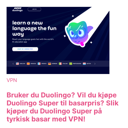
VPN
Bruker du Duolingo? Vil du kjøpe
Duolingo Super til basarpris? Slik
kjøper du Duolingo Super på
tyrkisk basar med VPN!