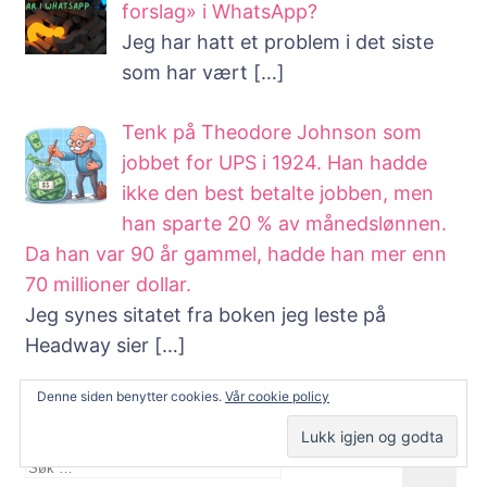
forslag» i WhatsApp?
Jeg har hatt et problem i det siste
som har vært
[…]
Tenk på Theodore Johnson som
jobbet for UPS i 1924. Han hadde
ikke den best betalte jobben, men
han sparte 20 % av månedslønnen.
Da han var 90 år gammel, hadde han mer enn
70 millioner dollar.
Jeg synes sitatet fra boken jeg leste på
Headway sier
[…]
Denne siden benytter cookies.
Vår cookie policy
Søk i Netthjelp.eu
Søk