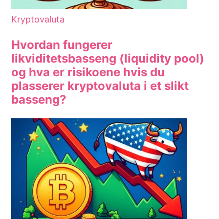
Kryptovaluta
Hvordan fungerer
likviditetsbasseng (liquidity pool)
og hva er risikoene hvis du
plasserer kryptovaluta i et slikt
basseng?