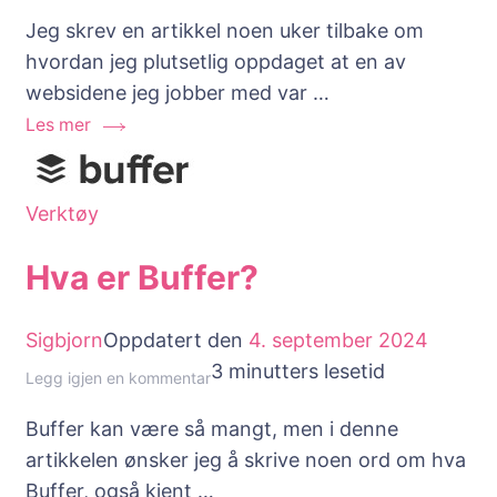
Hva
Jeg skrev en artikkel noen uker tilbake om
skjedde
hvordan jeg plutsetlig oppdaget at en av
med
websidene jeg jobber med var …
min
Les mer
Google
klage?
Verktøy
Hva er Buffer?
Sigbjorn
Oppdatert den
4. september 2024
3 minutters lesetid
til
Legg igjen en kommentar
Hva
Buffer kan være så mangt, men i denne
er
artikkelen ønsker jeg å skrive noen ord om hva
Buffer?
Buffer, også kjent …