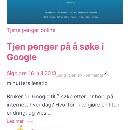
Tjene penger online
Tjen penger på å søke i
Google
Sigbjorn
16. juli 2018
4
til
Legg igjen en kommentar
minutters lesetid
Tjen
penger
Bruker du Google til å søke etter innhold på
på
internett hver dag? Hvorfor ikke gjøre en liten
å
endring, og vips …
søke
Les mer
i