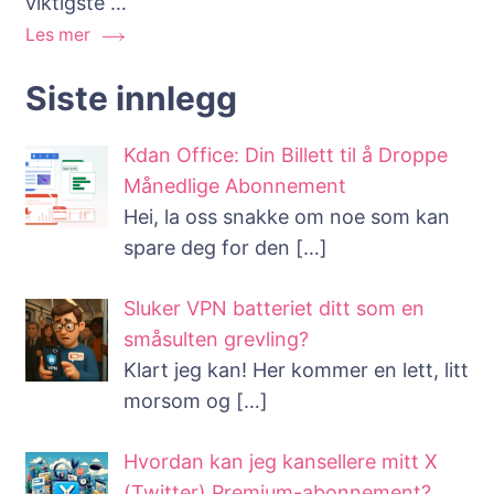
viktigste …
dine
Les mer
blogginnlegg
til?
Siste innlegg
Kdan Office: Din Billett til å Droppe
Månedlige Abonnement
Hei, la oss snakke om noe som kan
spare deg for den
[…]
Sluker VPN batteriet ditt som en
småsulten grevling?
Klart jeg kan! Her kommer en lett, litt
morsom og
[…]
Hvordan kan jeg kansellere mitt X
(Twitter) Premium-abonnement?