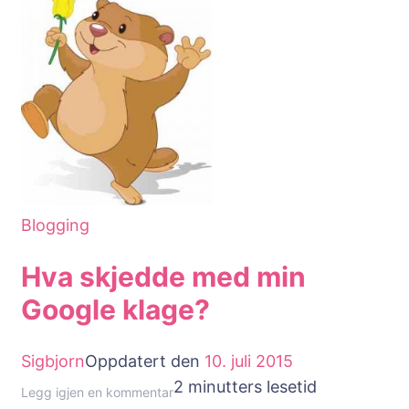
Google
Blogging
Hva skjedde med min
Google klage?
Sigbjorn
Oppdatert den
10. juli 2015
2 minutters lesetid
til
Legg igjen en kommentar