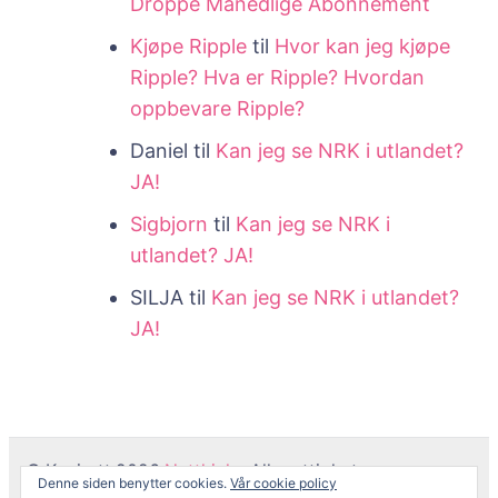
Droppe Månedlige Abonnement
Kjøpe Ripple
til
Hvor kan jeg kjøpe
Ripple? Hva er Ripple? Hvordan
oppbevare Ripple?
Daniel
til
Kan jeg se NRK i utlandet?
JA!
Sigbjorn
til
Kan jeg se NRK i
utlandet? JA!
SILJA
til
Kan jeg se NRK i utlandet?
JA!
© Kopirett 2026
Netthjelp
. Alle rettigheter er
Denne siden benytter cookies.
Vår cookie policy