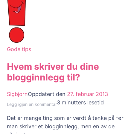
Gode tips
Hvem skriver du dine
blogginnlegg til?
Sigbjorn
Oppdatert den
27. februar 2013
3 minutters lesetid
til
Legg igjen en kommentar
Hvem
Det er mange ting som er verdt å tenke på før
skriver
man skriver et blogginnlegg, men en av de
du