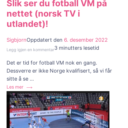
Slik ser du fotball VM på
nettet (norsk TV i
utlandet)!
Sigbjorn
Oppdatert den
6. desember 2022
3 minutters lesetid
til
Legg igjen en kommentar
Slik
Det er tid for fotball VM nok en gang.
ser
Dessverre er ikke Norge kvalifisert, så vi får
du
sitte å se …
fotball
Les mer
VM
på
nettet
(norsk
TV