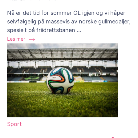
Slik
Nå er det tid for sommer OL igjen og vi håper
ser
selvfølgelig på massevis av norske gullmedaljer,
du
spesielt på friidrettsbanen …
sommer
Les mer
OL
på
nettet
uansett
hvor
du
er
i
verden!
Sport