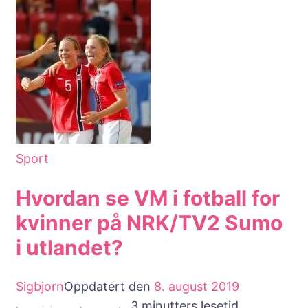
nettet?
Sport
Hvordan se VM i fotball for
kvinner på NRK/TV2 Sumo
i utlandet?
Sigbjorn
Oppdatert den
8. august 2019
3 minutters lesetid