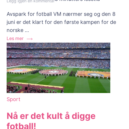
til
Legg igjen en kommentar
Hvordan
Avspark for fotball VM nærmer seg og den 8
se
juni er det klart for den første kampen for de
VM
norske …
i
Les mer
fotball
for
kvinner
på
NRK/TV2
Sumo
i
utlandet?
Sport
Nå er det kult å digge
fotball!