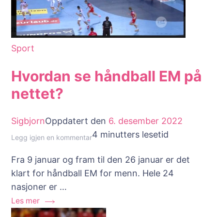
i
utlandet)!
Sport
Hvordan se håndball EM på
nettet?
Sigbjorn
Oppdatert den
6. desember 2022
4 minutters lesetid
til
Legg igjen en kommentar
Hvordan
Fra 9 januar og fram til den 26 januar er det
se
klart for håndball EM for menn. Hele 24
håndball
nasjoner er …
EM
Les mer
på