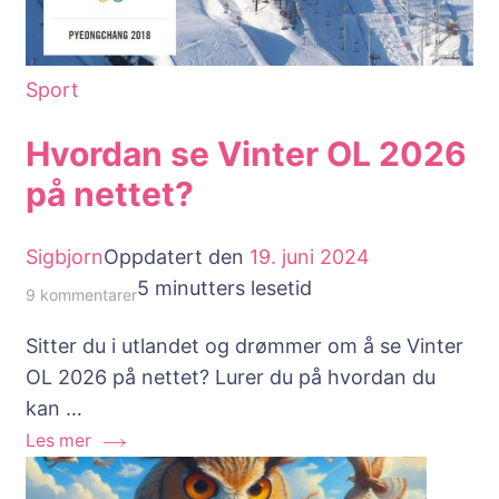
Sport
Hvordan se Vinter OL 2026
på nettet?
Sigbjorn
Oppdatert den
19. juni 2024
5 minutters lesetid
til
9 kommentarer
Hvordan
Sitter du i utlandet og drømmer om å se Vinter
se
OL 2026 på nettet? Lurer du på hvordan du
Vinter
kan …
OL
Les mer
2026
på