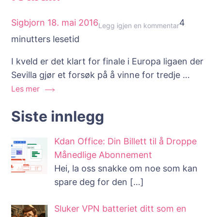
Sigbjorn
18. mai 2016
4
til
Legg igjen en kommentar
minutters lesetid
Nå
er
I kveld er det klart for finale i Europa ligaen der
det
Sevilla gjør et forsøk på å vinne for tredje …
kult
Les mer
å
digge
Siste innlegg
fotball!
Kdan Office: Din Billett til å Droppe
Månedlige Abonnement
Hei, la oss snakke om noe som kan
spare deg for den
[…]
Sluker VPN batteriet ditt som en