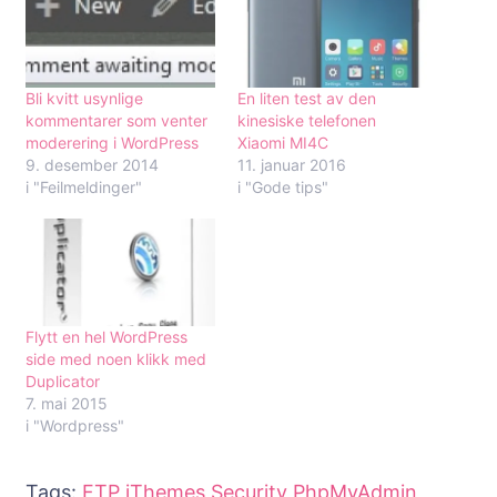
Bli kvitt usynlige
En liten test av den
kommentarer som venter
kinesiske telefonen
moderering i WordPress
Xiaomi MI4C
9. desember 2014
11. januar 2016
i "Feilmeldinger"
i "Gode tips"
Flytt en hel WordPress
side med noen klikk med
Duplicator
7. mai 2015
i "Wordpress"
Tags:
FTP
iThemes Security
PhpMyAdmin