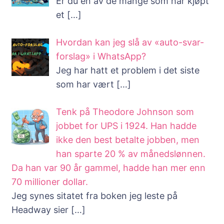
Er du en av de mange som har kjøpt
et
[…]
Hvordan kan jeg slå av «auto-svar-
forslag» i WhatsApp?
Jeg har hatt et problem i det siste
som har vært
[…]
Tenk på Theodore Johnson som
jobbet for UPS i 1924. Han hadde
ikke den best betalte jobben, men
han sparte 20 % av månedslønnen.
Da han var 90 år gammel, hadde han mer enn
70 millioner dollar.
Jeg synes sitatet fra boken jeg leste på
Headway sier
[…]