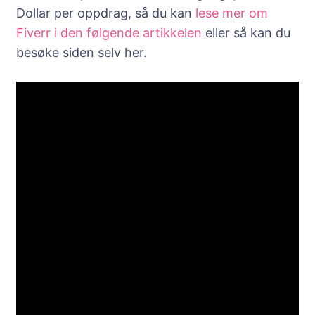
Dollar per oppdrag, så du kan
lese mer om
Fiverr i den følgende artikkelen
eller så kan du
besøke siden selv her.