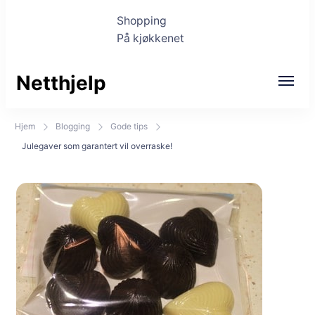
Shopping
På kjøkkenet
Netthjelp
Hjem
Blogging
Gode tips
Julegaver som garantert vil overraske!