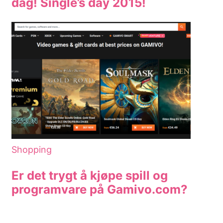
dag! Single’s day 2015!
Shopping
Er det trygt å kjøpe spill og
programvare på Gamivo.com?